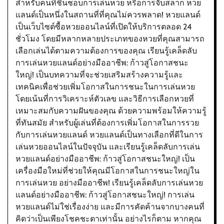
สำหรับคนที่ชื่นชอบการเล่นหวย หรือการจับสลาก หวย
แลนด์เป็นหนึ่งในสถานที่ที่คุณไม่ควรพลาด! หวยแลนด์
เป็นเว็บไซต์ซื้อหวยออนไลน์ที่เปิดให้บริการตลอด 24
ชั่วโมง โดยมีหลากหลายประเภทของหวยที่คุณสามารถ
เลือกเล่นได้ตามความต้องการของคุณ เรียนรู้เคล็ดลับ
การเล่นหวยแลนด์อย่างมืออาชีพ: ก้าวสู่โอกาสชนะ
ใหญ่! เป็นบทความที่จะช่วยเสริมสร้างความรู้และ
เทคนิคเพื่อช่วยเพิ่มโอกาสในการชนะในการเล่นหวย
โดยเน้นที่การวิเคราะห์ตัวเลข และวิธีการเลือกหวยที่
เหมาะสมกับความฝันของคุณ ด้วยความพร้อมให้ความรู้
ที่ทันสมัย สำหรับผู้เล่นที่ต้องการเพิ่มโอกาสในการรวย
กับการเล่นหวยแลนด์ หวยแลนด์เป็นทางเลือกที่ดีในการ
เล่นหวยออนไลน์ในปัจจุบัน และเรียนรู้เคล็ดลับการเล่น
หวยแลนด์อย่างมืออาชีพ: ก้าวสู่โอกาสชนะใหญ่! เป็น
เครื่องมือใหม่ที่ช่วยให้คุณมีโอกาสในการชนะใหญ่ใน
การเล่นหวย อย่างมืออาชีพ! เรียนรู้เคล็ดลับการเล่นหวย
แลนด์อย่างมืออาชีพ: ก้าวสู่โอกาสชนะใหญ่! การเล่น
หวยแลนด์ไม่ใช่เรื่องง่าย และมีการคัดค้านจากบางคนที่
คิดว่าเป็นเพียงโชคชะตาเท่านั้น อย่างไรก็ตาม หากคุณ