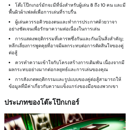
โต๊ะโป๊กเกอร์มักจะมีที่นั่งสำหรับผู้เล่น 8 ถึง 10 คน และมี
พื้นผิวผ้าเฟลต์เพื่อการเล่นที่ราบรื่น
ผู้เล่นควรรอคิวของตนและทำการประกาศด้วยวาจา
อย่างชัดเจนเพื่อรักษาความต่อเนื่องในการเล่น
การแสดงพฤติกรรมที่เคารพซึ่งกันและกันเป็นสิ่งสำคัญ;
หลีกเลี่ยงการพูดคุยที่อาจมีผลกระทบต่อการตัดสินใจของคู่
ต่อสู้
ควรทำความเข้าใจกับโครงสร้างการเดิมพัน เนื่องจากมี
ผลกระทบอย่างมากต่อกลยุทธ์และการเล่นของคุณ
การสังเกตพฤติกรรมและรูปแบบของคู่ต่อสู้สามารถให้
ข้อมูลที่มีค่าเกี่ยวกับความแข็งแกร่งของมือของพวกเขา
ประเภทของโต๊ะโป๊กเกอร์