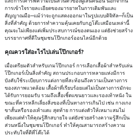
และการเคารพความเป็นส่วนตัวของผู้เล่นคนอื่น นอกจากนี้
การเข้าใจรายละเอียดของมารยาทในการเดิมพันและ
สัญญาณมือ—แม้ว่าจะถูกแสดงออกมาในรูปแบบดิจิทัล—ก็เป็น
สิ่งที่สำคัญ ด้วยการทำความคุ้นเคยกับกฎโต๊ะเสมือนเหล่านี้
คุณจะไม่เพียงแต่เพิ่มประสบการณ์ของตนเอง แต่ยังช่วยสร้าง
บรรยากาศที่ดีในชุมชนโป๊กเกอร์ออนไลน์อีกด้วย
คุณควรใส่อะไรไปเล่นโป๊กเกอร์?
เมื่อเตรียมตัวสำหรับเกมโป๊กเกอร์ การเลือกเสื้อผ้าสำหรับเล่น
โป๊กเกอร์เป็นสิ่งสำคัญ สถานประกอบการหลายแห่งมีการ
บังคับใช้ระเบียบการแต่งกายที่สะท้อนถึงความเป็นทางการ
ของสภาพแวดล้อม เสื้อผ้าที่เรียบร้อยแต่ไม่เป็นทางการมักจะ
ได้รับการยอมรับ รวมถึงเสื้อเชิ้ตแขนยาวและรองเท้าหนัง ใน
ขณะที่ควรหลีกเลี่ยงสิ่งของที่เป็นทางการเกินไป เช่น กางเกง
ขาสั้นหรือรองเท้าแตะ สุดท้าย การแต่งตัวให้เหมาะสมไม่
เพียงแต่ทำให้คุณรู้สึกสบายใจ แต่ยังช่วยสร้างความรู้สึกเป็น
ส่วนหนึ่งในชุมชนโป๊กเกอร์ ทำให้คุณสามารถสร้างความ
ประทับใจที่ดีที่โต๊ะได้