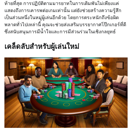
ท้ายที่สุด การปฏิบัติตามมารยาทในการเดิมพันไม่เพียงแค่
แสดงถึงการเคารพต่อเกมเท่านั้น แต่ยังช่วยสร้างความรู้สึก
เป็นส่วนหนึ่งในหมู่ผู้เล่นอีกด้วย โดยการตระหนักถึงข้อผิด
พลาดทั่วไปเหล่านี้ คุณจะช่วยส่งเสริมบรรยากาศโป๊กเกอร์ที่ดี
ซึ่งสนับสนุนการมีน้ำใจและการมีส่วนร่วมในเชิงกลยุทธ์
เคล็ดลับสำหรับผู้เล่นใหม่