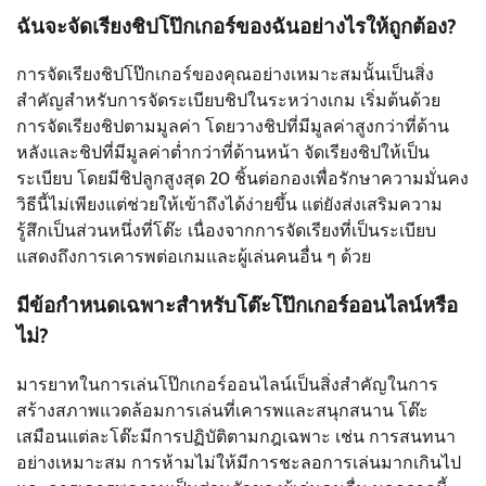
ฉันจะจัดเรียงชิปโป๊กเกอร์ของฉันอย่างไรให้ถูกต้อง?
การจัดเรียงชิปโป๊กเกอร์ของคุณอย่างเหมาะสมนั้นเป็นสิ่ง
สำคัญสำหรับการจัดระเบียบชิปในระหว่างเกม เริ่มต้นด้วย
การจัดเรียงชิปตามมูลค่า โดยวางชิปที่มีมูลค่าสูงกว่าที่ด้าน
หลังและชิปที่มีมูลค่าต่ำกว่าที่ด้านหน้า จัดเรียงชิปให้เป็น
ระเบียบ โดยมีชิปลูกสูงสุด 20 ชิ้นต่อกองเพื่อรักษาความมั่นคง
วิธีนี้ไม่เพียงแต่ช่วยให้เข้าถึงได้ง่ายขึ้น แต่ยังส่งเสริมความ
รู้สึกเป็นส่วนหนึ่งที่โต๊ะ เนื่องจากการจัดเรียงที่เป็นระเบียบ
แสดงถึงการเคารพต่อเกมและผู้เล่นคนอื่น ๆ ด้วย
มีข้อกำหนดเฉพาะสำหรับโต๊ะโป๊กเกอร์ออนไลน์หรือ
ไม่?
มารยาทในการเล่นโป๊กเกอร์ออนไลน์เป็นสิ่งสำคัญในการ
สร้างสภาพแวดล้อมการเล่นที่เคารพและสนุกสนาน โต๊ะ
เสมือนแต่ละโต๊ะมีการปฏิบัติตามกฎเฉพาะ เช่น การสนทนา
อย่างเหมาะสม การห้ามไม่ให้มีการชะลอการเล่นมากเกินไป