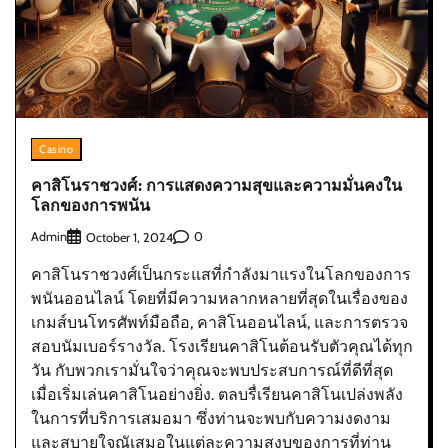
Casino
คาสิโนราชวงศ์: การแสดงความสุขและความมั่นคงใน
โลกของการพนัน
Admin
0
October 1, 2024
คาสิโนราชวงศ์เป็นกระแสที่กำลังมาแรงในโลกของการ
พนันออนไลน์ โดยที่มีความหลากหลายที่สุดในเรื่องของ
เกมส์บนโทรศัพท์มือถือ, คาสิโนออนไลน์, และการตรวจ
สอบนัมเบอร์รางวัล. โรงเรียนคาสิโนต้อนรับตัวคุณได้ทุก
วัน กับพวกเรามั่นใจว่าคุณจะพบประสบการณ์ที่ดีที่สุด
เมื่อเริ่มเล่นคาสิโนอย่างยิ่ง. ตลบรื่เรียนคาสิโนเปล่งพลัง
ในการที่บริการเสมอมา ซึ่งท่านจะพบกับความงดงาม
และสบายใจณัเสมอในแต่ละความสงบของการที่ท่าน