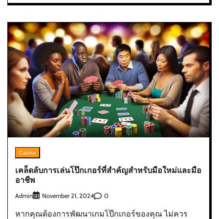
Casino
เคล็ดลับการเล่นโป๊กเกอร์ที่สำคัญสำหรับมือใหม่และมือ
อาชีพ
Admin
0
November 21, 2024
หากคุณต้องการพัฒนาเกมโป๊กเกอร์ของคุณ ไม่ควร