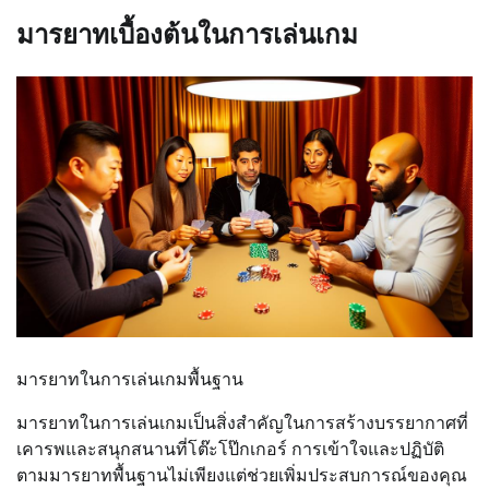
มารยาทเบื้องต้นในการเล่นเกม
มารยาทในการเล่นเกมพื้นฐาน
มารยาทในการเล่นเกมเป็นสิ่งสำคัญในการสร้างบรรยากาศที่
เคารพและสนุกสนานที่โต๊ะโป๊กเกอร์ การเข้าใจและปฏิบัติ
ตามมารยาทพื้นฐานไม่เพียงแต่ช่วยเพิ่มประสบการณ์ของคุณ