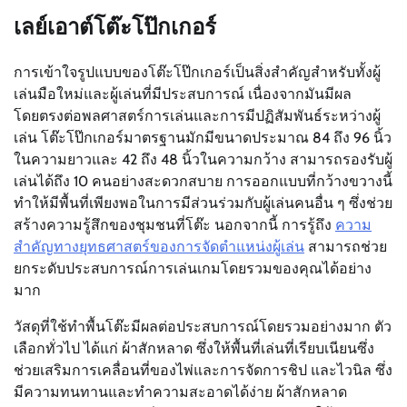
เลย์เอาต์โต๊ะโป๊กเกอร์
การเข้าใจรูปแบบของโต๊ะโป๊กเกอร์เป็นสิ่งสำคัญสำหรับทั้งผู้
เล่นมือใหม่และผู้เล่นที่มีประสบการณ์ เนื่องจากมันมีผล
โดยตรงต่อพลศาสตร์การเล่นและการมีปฏิสัมพันธ์ระหว่างผู้
เล่น โต๊ะโป๊กเกอร์มาตรฐานมักมีขนาดประมาณ 84 ถึง 96 นิ้ว
ในความยาวและ 42 ถึง 48 นิ้วในความกว้าง สามารถรองรับผู้
เล่นได้ถึง 10 คนอย่างสะดวกสบาย การออกแบบที่กว้างขวางนี้
ทำให้มีพื้นที่เพียงพอในการมีส่วนร่วมกับผู้เล่นคนอื่น ๆ ซึ่งช่วย
สร้างความรู้สึกของชุมชนที่โต๊ะ นอกจากนี้ การรู้ถึง
ความ
สำคัญทางยุทธศาสตร์ของการจัดตำแหน่งผู้เล่น
สามารถช่วย
ยกระดับประสบการณ์การเล่นเกมโดยรวมของคุณได้อย่าง
มาก
วัสดุที่ใช้ทำพื้นโต๊ะมีผลต่อประสบการณ์โดยรวมอย่างมาก ตัว
เลือกทั่วไป ได้แก่ ผ้าสักหลาด ซึ่งให้พื้นที่เล่นที่เรียบเนียนซึ่ง
ช่วยเสริมการเคลื่อนที่ของไพ่และการจัดการชิป และไวนิล ซึ่ง
มีความทนทานและทำความสะอาดได้ง่าย ผ้าสักหลาด