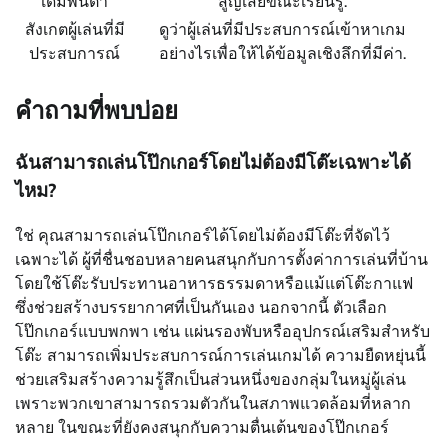
เดิมพันต่ำ
สูญเสียขณะเรียนรู้.
สังเกตผู้เล่นที่มี
ดูว่าผู้เล่นที่มีประสบการณ์เข้าหาเกม
ประสบการณ์
อย่างไรเพื่อให้ได้ข้อมูลเชิงลึกที่มีค่า.
คำถามที่พบบ่อย
ฉันสามารถเล่นโป๊กเกอร์โดยไม่ต้องมีโต๊ะเฉพาะได้
ไหม?
ใช่ คุณสามารถเล่นโป๊กเกอร์ได้โดยไม่ต้องมีโต๊ะที่จัดไว้
เฉพาะได้ ผู้ที่ชื่นชอบหลายคนสนุกกับการตั้งค่าการเล่นที่บ้าน
โดยใช้โต๊ะรับประทานอาหารธรรมดาหรือแม้แต่โต๊ะกาแฟ
ซึ่งช่วยสร้างบรรยากาศที่เป็นกันเอง นอกจากนี้ ตัวเลือก
โป๊กเกอร์แบบพกพา เช่น แผ่นรองพับหรืออุปกรณ์เสริมสำหรับ
โต๊ะ สามารถเพิ่มประสบการณ์การเล่นเกมได้ ความยืดหยุ่นนี้
ช่วยเสริมสร้างความรู้สึกเป็นส่วนหนึ่งของกลุ่มในหมู่ผู้เล่น
เพราะพวกเขาสามารถรวมตัวกันในสภาพแวดล้อมที่หลาก
หลาย ในขณะที่ยังคงสนุกกับความตื่นเต้นของโป๊กเกอร์