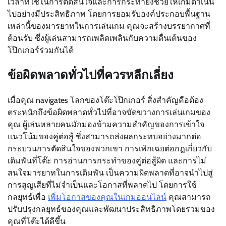
เวลาที่ใช้ในการตัดสินใจและการกระทำยังช่วยให้เกมดำเนิน
ไปอย่างมีประสิทธิภาพ โดยการยอมรับองค์ประกอบพื้นฐาน
เหล่านี้ของมารยาทในการเล่นเกม คุณจะสร้างบรรยากาศที่
ต้อนรับ ซึ่งผู้เล่นสามารถเพลิดเพลินกับความตื่นเต้นของ
โป๊กเกอร์ร่วมกันได้
ข้อผิดพลาดทั่วไปที่ควรหลีกเลี่ยง
เมื่อคุณ navigates โลกของโต๊ะโป๊กเกอร์ สิ่งสำคัญคือต้อง
ตระหนักถึงข้อผิดพลาดทั่วไปที่อาจขัดขวางการเล่นเกมของ
คุณ ผู้เล่นหลายคนมักมองข้ามความสำคัญของการเข้าใจ
แนวโน้มของคู่ต่อสู้ ซึ่งสามารถส่งผลกระทบอย่างมากต่อ
กระบวนการตัดสินใจของพวกเขา การเพิกเฉยต่อกฎเกี่ยวกับ
เดิมพันที่โต๊ะ การอ่านการกระทำของคู่ต่อสู้ผิด และการไม่
สนใจมารยาทในการเดิมพัน เป็นความผิดพลาดที่อาจนำไปสู่
การสูญเสียที่ไม่จำเป็นและโอกาสที่พลาดไป โดยการใช้
กลยุทธ์เพื่อ
เพิ่มโอกาสของคุณในเกมออนไลน์
คุณสามารถ
ปรับปรุงกลยุทธ์ของคุณและพัฒนาประสิทธิภาพโดยรวมของ
คุณที่โต๊ะได้ดีขึ้น