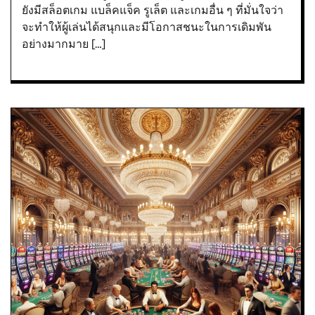
ยังมีสล็อตเกม แบล็คแจ็ค รูเล็ต และเกมอื่น ๆ ที่มั่นใจว่า
จะทำให้ผู้เล่นได้สนุกและมีโอกาสชนะในการเดิมพัน
อย่างมากมาย […]