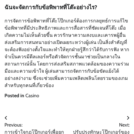
ฉันจะจัดการกับข้อพิพาทที่โต๊ะอย่างไร?
การจัดการข้อพิพาทที่โต๊ะโป๊กเกอร์ต้องการกลยุทธ์การแก้ไข
ข้อพิพาทที่มีประสิทธิภาพและการสื่อสารที่ชัดเจนที่โต๊ะ เมื่อ
เกิดความไม่เห็นด้วยขึ้น ควรรักษาความสงบและเคารพผู้อื่น
ส่งเสริมการสนทนาอย่างเปิดเผยระหว่างผู้เล่น เป็นสิ่งสำคัญที่
จะต้องฟังอย่างตั้งใจและทำให้ทุกฝ่ายรู้สึกว่าได้รับการฟัง หาก
จำเป็นควรมีดีลเลอร์หรือตัวจัดการชั้นมาช่วยเป็นกลางใน
สถานการณ์นั้น โดยการส่งเสริมสภาพแวดล้อมของความร่วม
มือและความเข้าใจ ผู้เล่นสามารถจัดการกับข้อขัดแย้งได้
อย่างสง่างาม ซึ่งจะช่วยเพิ่มความเพลิดเพลินโดยรวมของเกม
สำหรับทุกคนที่เกี่ยวข้อง
Posted in
Casino
Post
Previous:
Next:
navigation
การเข้าใจกฎโป๊กเกอร์เพื่อยก
ปรับปรุงทักษะโป๊กเกอร์ของ