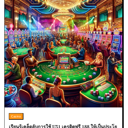
Casino
เรียนรู้เคล็ดลับการใช้ U31 เครดิตฟรี 188 ให้เป็นประโย