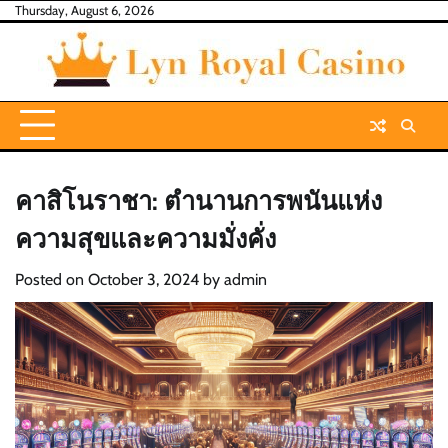
Skip
Thursday, August 6, 2026
to
content
คาสิโนราชา: ตำนานการพนันแห่ง
ความสุขและความมั่งคั่ง
Posted on
October 3, 2024
by
admin