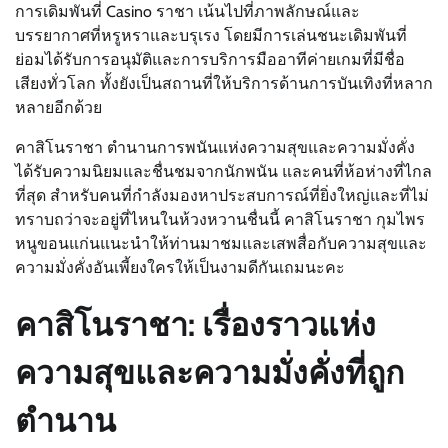
การเดิมพันที่ Casino ราชา เน้นไปที่ภาพลักษณ์และ
บรรยากาศที่หรูหราและบรุเรง โดยมีการเล่นชนะเดิมพันที่
ย่อมได้รับการอนุมัติและการบริการมืออาทีค่ายเกมที่มีชื่อ
เสียงทั่วโลก ทั้งยังเป็นสถานที่ให้บริการด้านการบันเทิงที่หลาก
หลายอีกด้วย
คาสิโนราชา ตำนานการพนันแห่งความสุขและความมั่งคั่ง
ได้รับความนิยมและชื่นชมจากนักพนัน และคนที่ห้อห่างที่ไกล
ที่สุด สำหรับคนที่กำลังมองหาประสบการณ์ที่ยิ่งใหญ่และที่ไม่
ทราบถว่าจะอยู่ที่ไหนในห้วงหวานชื่นนี้ คาสิโนราชา กุมไพร
หนูขอนแก่นแนะนำให้ท่านมาชมและเสพสื่อกับความสุขและ
ความมั่งคั่งอันเพี้ยงใครให้เป็นงามดีกันเถมนะคะ
คาสิโนราชา: เรื่องราวแห่ง
ความสุขและความมั่งคั่งที่ถูก
ตำนาน