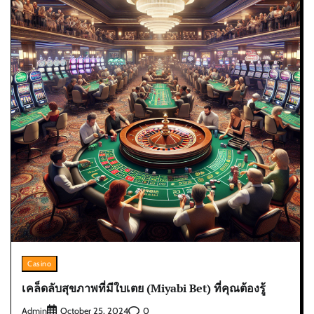
Casino
เคล็ดลับสุขภาพที่มีใบเตย (Miyabi Bet) ที่คุณต้องรู้
Admin
0
October 25, 2024