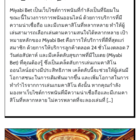
Miyabi Bet เป็นเว็บไซต์การพนันที่กำลังเป็นที่นิยมใน
ขณะนี้ในวงการการพนันออนไลน์ ด้วยการบริการที่มี
ความน่าเชื่อถือ และมีเกมคาสิโนที่หลากหลาย ทำให้ผู้
เล่นสามารถเลือกเล่นตามความสนใจได้หลากหลาย เป้า
หมายหลักของ Miyabi Bet คือการให้บริการที่ดีที่สุดแก่
สมาชิก ด้วยการให้บริการลูกค้าตลอด 24 ชั่วโมงตลอด 7
วันต่อสัปดาห์ และมีเคล็ดลับสุขภาพที่มีใบเตย (Miyabi
Bet) ที่คุณต้องรู้ ซึ่งเป็นเคล็ดลับการเล่นเกมคาสิโน
ออนไลน์อย่างมีประสิทธิภาพ เคล็ดลับนี้จะช่วยให้ผู้เล่นมี
โอกาสชนะในการเดิมพันมากขึ้น และเพิ่มโอกาสในการ
ทำกำไรจากการเล่นเกมคาสิโน ดังนั้น หากคุณกำลัง
มองหาเว็บไซต์การพนันที่มีความน่าเชื่อถือและมีเกมคา
สิโนที่หลากหลาย ไม่ควรพลาดที่จะลองเล่นที่ […]