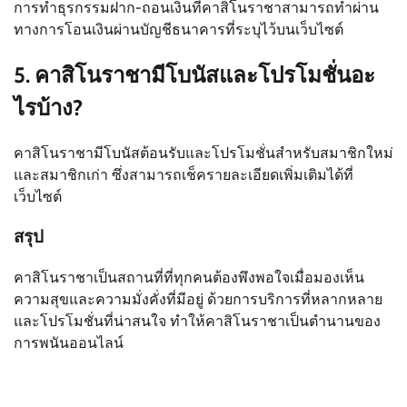
การทำธุรกรรมฝาก-ถอนเงินที่คาสิโนราชาสามารถทำผ่าน
ทางการโอนเงินผ่านบัญชีธนาคารที่ระบุไว้บนเว็บไซต์
5. คาสิโนราชามีโบนัสและโปรโมชั่นอะ
ไรบ้าง?
คาสิโนราชามีโบนัสต้อนรับและโปรโมชั่นสำหรับสมาชิกใหม่
และสมาชิกเก่า ซึ่งสามารถเช็ครายละเอียดเพิ่มเติมได้ที่
เว็บไซต์
สรุป
คาสิโนราชาเป็นสถานที่ที่ทุกคนต้องพึงพอใจเมื่อมองเห็น
ความสุขและความมั่งคั่งที่มีอยู่ ด้วยการบริการที่หลากหลาย
และโปรโมชั่นที่น่าสนใจ ทำให้คาสิโนราชาเป็นตำนานของ
การพนันออนไลน์